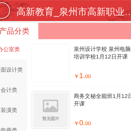
高新教育_泉州市高新职业培训学校【学校官网】_专注IT教育20年_泉
产品分类
泉州设计学校 泉州电脑
办公室类
培训学校1月12日开课
平面设计类
1.
￥
00
会计类
商务文秘全能班1月12
开课
装潢类
0.
￥
00
电商类